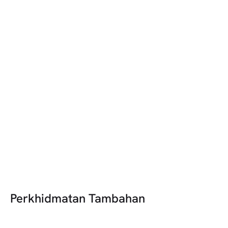
tambahan yang
anda cari
Dalam satu pasaran
Perkhidmatan Tambahan