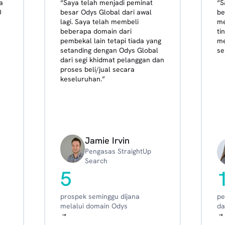
a
“Saya telah menjadi peminat
“S
0
besar Odys Global dari awal
be
lagi. Saya telah membeli
me
beberapa domain dari
ti
pembekal lain tetapi tiada yang
me
setanding dengan Odys Global
se
dari segi khidmat pelanggan dan
proses beli/jual secara
keseluruhan.”
Jamie Irvin
Pengasas StraightUp
Search
5
prospek seminggu dijana
pe
melalui domain Odys
da